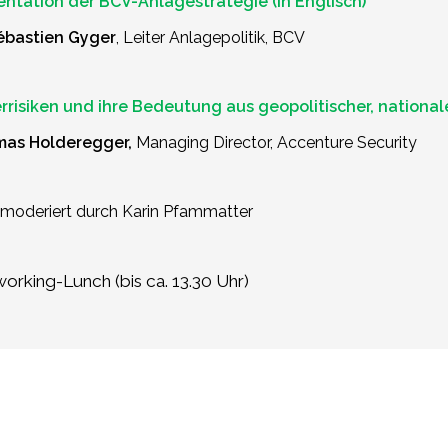
entation der BCV-Anlagestrategie (in Englisch)
Sébastien Gyger
, Leiter Anlagepolitik, BCV
rrisiken und ihre Bedeutung aus geopolitischer, nationa
as Holderegger,
Managing Director, Accenture Security
moderiert
durch Karin Pfammatter
orking
-Lunch (bis ca. 13.30 Uhr)